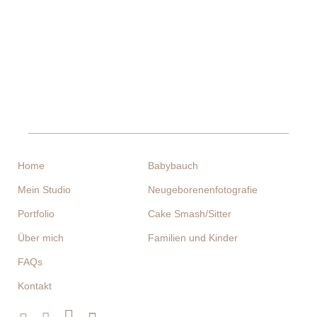
05.06.2025
Familie und Kinder
05.07.2024
Home
Babybauch
Mein Studio
Neugeborenenfotografie
Portfolio
Cake Smash/Sitter
Über mich
Familien und Kinder
FAQs
Kontakt