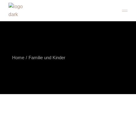
Skip
to
the
content
Home
Familie und Kinder
Familie und Kinder